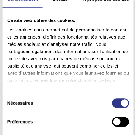
Ce site web utilise des cookies.
Les cookies nous permettent de personnaliser le contenu
et les annonces, d'offrir des fonctionnalités relatives aux
médias sociaux et d'analyser notre trafic. Nous
partageons également des informations sur l'utilisation de
ROBOT D’USINAGE COMPOSITE – NID
notre site avec nos partenaires de médias sociaux, de
D’ABEILLE
publicité et d'analyse, qui peuvent combiner celles-ci
avec d'autres informations que vous leur avez fournies ou
Pour l’usinage de nid d’abeille, le robot
qu'ils ont collectées lors de votre utilisation de leurs
d’usinage est équipé d’outils coupants
services.
spécifiques pour obtenir une qualité optimale.
Sélection
Nécessaires
du
SONIMAT
, autre filiale de notre groupe propose
consentement
également pour le nida
des effecteurs
Préférences
embarquables de découpe et surfaçage par
ultrasons
.