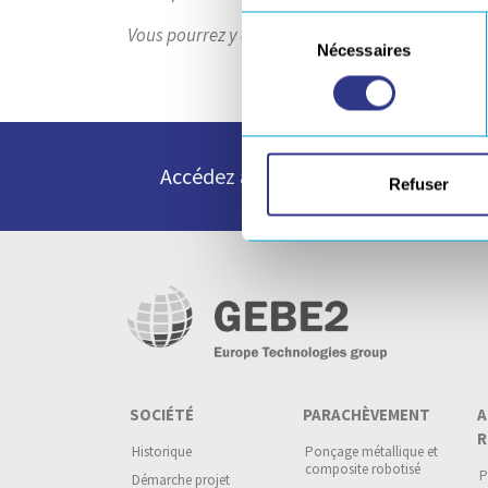
Sélection
Vous pourrez y consulter les offres d’emploi des
Nécessaires
du
consentement
Accédez à toutes nos ressources e
Refuser
SOCIÉTÉ
PARACHÈVEMENT
A
R
Historique
Ponçage métallique et
composite robotisé
P
Démarche projet