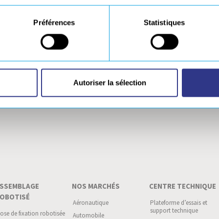
 différentes marques du groupe et postuler en ligne.
Préférences
Statistiques
ESPACE D
n téléchargement
Autoriser la sélection
SSEMBLAGE
NOS MARCHÉS
CENTRE TECHNIQUE
OBOTISÉ
Aéronautique
Plateforme d’essais et
support technique
ose de fixation robotisée
Automobile