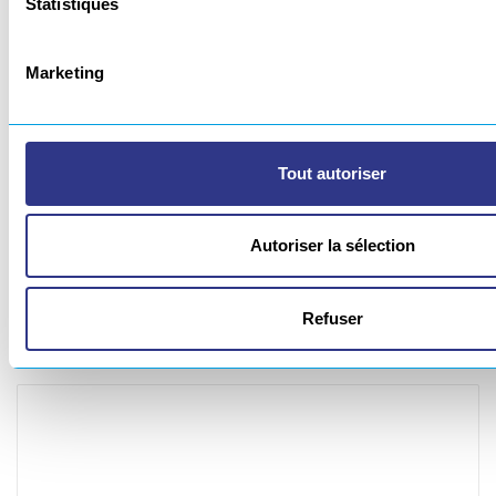
Statistiques
Marketing
Tout autoriser
Autoriser la sélection
DÉCOUPE LASER DE PIÈCES INOX
Refuser
Détourage isolant thermique.