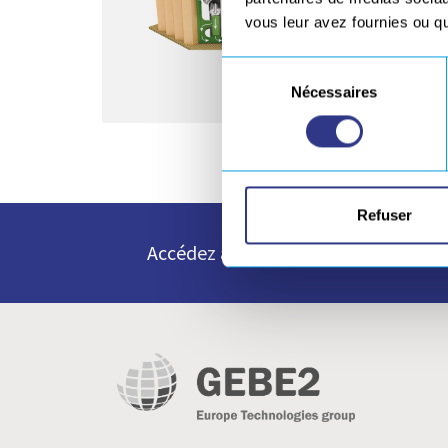
vous leur avez fournies ou qu'
Sélection
Nécessaires
du
consentement
Refuser
Accédez à toutes nos ressources e