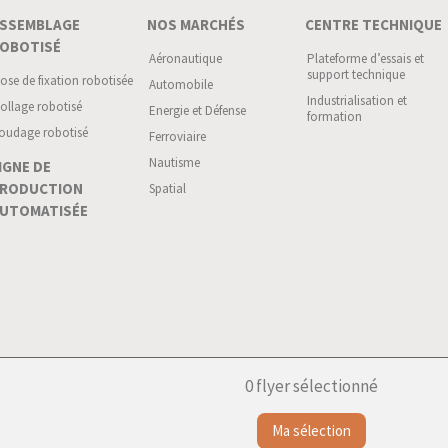
SSEMBLAGE
NOS MARCHÉS
CENTRE TECHNIQUE
OBOTISÉ
Aéronautique
Plateforme d’essais et
support technique
ose de fixation robotisée
Automobile
Industrialisation et
ollage robotisé
Energie et Défense
formation
oudage robotisé
Ferroviaire
Nautisme
IGNE DE
RODUCTION
Spatial
UTOMATISÉE
0
flyer sélectionné
e Technologies - Tous droits réservés.
Réalisation
Wiboo |
Ment
Ma sélection