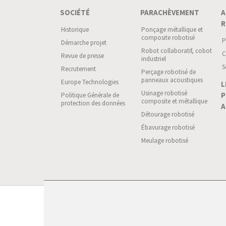
SOCIÉTÉ
PARACHÈVEMENT
A
R
Historique
Ponçage métallique et
composite robotisé
P
Démarche projet
Robot collaboratif, cobot
C
Revue de presse
industriel
S
Recrutement
Perçage robotisé de
panneaux acoustiques
Europe Technologies
L
Usinage robotisé
P
Politique Générale de
composite et métallique
protection des données
A
Détourage robotisé
Ébavurage robotisé
Meulage robotisé
© 2026 Europ