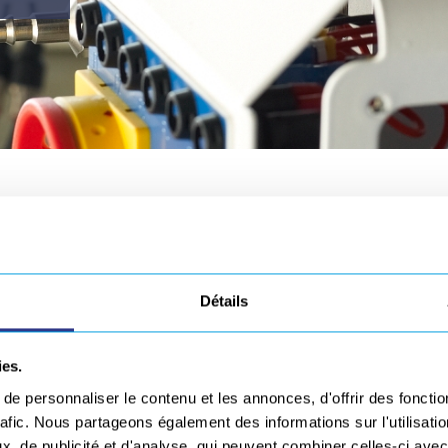
Téléchargez nos flyers dédiés !
ENT
PRESSE
Détails
Asse
 - POSE D'INSERTS AUTOMATISÉE POUR PANNEAU SANDWICH
ies.
SOLUTIONS, concepteur de fixations techniques, s’associe à GEBE2 afin de
e personnaliser le contenu et les annonces, d'offrir des fonctio
solution de pose d’inserts automatisée pour les panneaux sandwich Nida
t composites (Nomex et Alu).
rafic. Nous partageons également des informations sur l'utilisati
, de publicité et d'analyse, qui peuvent combiner celles-ci avec