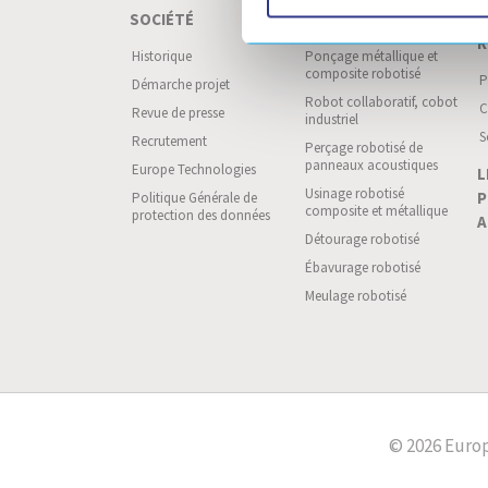
SOCIÉTÉ
PARACHÈVEMENT
A
R
Historique
Ponçage métallique et
composite robotisé
P
Démarche projet
Robot collaboratif, cobot
C
Revue de presse
industriel
S
Recrutement
Perçage robotisé de
panneaux acoustiques
Europe Technologies
L
Usinage robotisé
P
Politique Générale de
composite et métallique
protection des données
A
Détourage robotisé
Ébavurage robotisé
Meulage robotisé
© 2026 Europ