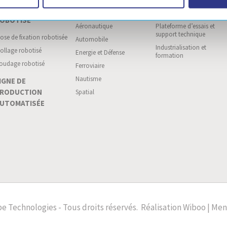
SSEMBLAGE
NOS MARCHÉS
CENTRE TECHNIQUE
OBOTISÉ
Aéronautique
Plateforme d’essais et
support technique
ose de fixation robotisée
Automobile
Industrialisation et
ollage robotisé
Energie et Défense
formation
oudage robotisé
Ferroviaire
Nautisme
IGNE DE
RODUCTION
Spatial
UTOMATISÉE
e Technologies - Tous droits réservés.
Réalisation
Wiboo |
Ment