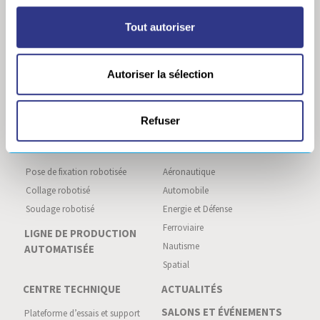
Revue de presse
industriel
Recrutement
Perçage robotisé de panneaux
Tout autoriser
acoustiques
Europe Technologies
Usinage robotisé composite et
Politique Générale de protection
métallique
des données
Autoriser la sélection
Détourage robotisé
Ébavurage robotisé
Refuser
Meulage robotisé
ASSEMBLAGE ROBOTISÉ
NOS MARCHÉS
Pose de fixation robotisée
Aéronautique
Collage robotisé
Automobile
Soudage robotisé
Energie et Défense
Ferroviaire
LIGNE DE PRODUCTION
Nautisme
AUTOMATISÉE
Spatial
CENTRE TECHNIQUE
ACTUALITÉS
SALONS ET ÉVÉNEMENTS
Plateforme d’essais et support