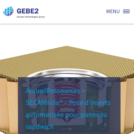
MENU
Accueil
Ressources
>
SECAMnida® – Pose d’inserts
automatisée pour panneau
sandwich