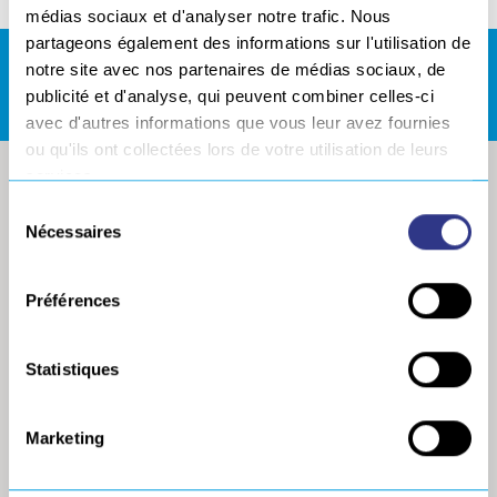
médias sociaux et d'analyser notre trafic. Nous
partageons également des informations sur l'utilisation de
notre site avec nos partenaires de médias sociaux, de
ESPACE DE TÉLÉCHARGEMENTS
publicité et d'analyse, qui peuvent combiner celles-ci
avec d'autres informations que vous leur avez fournies
ou qu'ils ont collectées lors de votre utilisation de leurs
services.
Sélection
Nécessaires
du
consentement
Préférences
Statistiques
SOCIÉTÉ
PARACHÈVEMENT
Marketing
Historique
Ponçage métallique et composite
robotisé
Démarche projet
Robot collaboratif, cobot