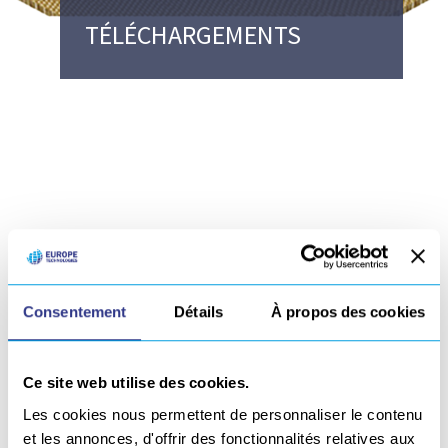
TÉLÉCHARGEMENTS
SECAM FIXING SOLUTIONS, concepteur de fixations
Consentement
Détails
À propos des cookies
techniques, s’associe à GEBE2 afin de proposer une
solution de pose d’inserts automatisée pour les panneaux
sandwich Nida métalliques et composites (Nomex et Alu).
Ce site web utilise des cookies.
Les cookies nous permettent de personnaliser le contenu
Partager
et les annonces, d'offrir des fonctionnalités relatives aux